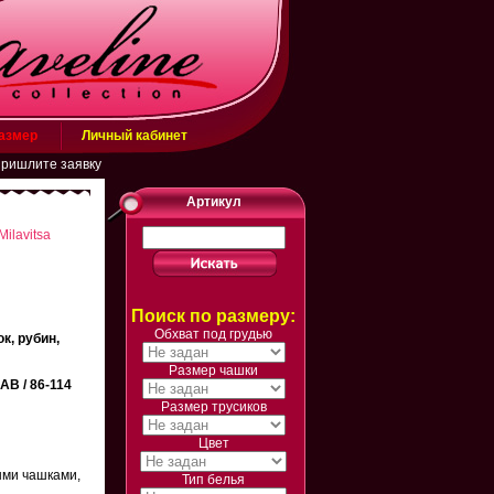
размер
Личный кабинет
ите заявку на эл. почту belarusachka@inbox.ru или в WhatsApp (+7988343150
Артикул
Milavitsa
Поиск по размеру:
Обхват под грудью
к, рубин,
Размер чашки
AB / 86-114
Размер трусиков
Цвет
ыми чашками,
Тип белья