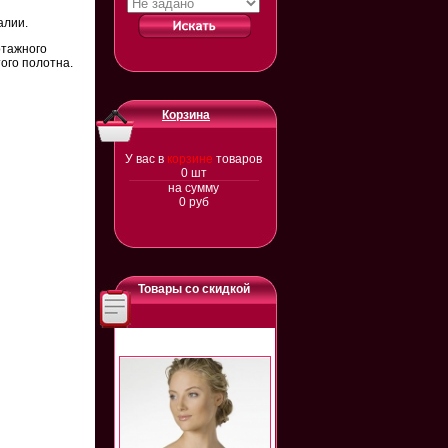
алии.
отажного
ого полотна.
Корзина
У вас в
корзине
товаров
0
шт
на сумму
0
руб
Товары со скидкой