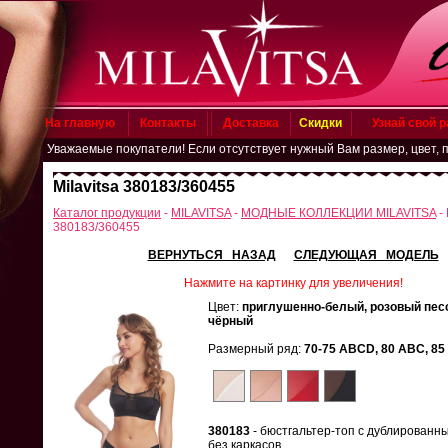
На главную
Контакты
Доставка
Скидки
Узнай свой 
Уважаемые покупатели! Если отсутствует нужный Вам размер, цвет, пришл
Milavitsa 380183/360455
Каталог продукции
-
MILAVITSA
-
МОДНЫЕ КОЛЛЕКЦИИ MILAVITSA
- 
380183/360455
ВЕРНУТЬСЯ НАЗАД
СЛЕДУЮЩАЯ МОДЕЛЬ
Нажмите на картинку для увеличения!
Цвет:
приглушенно-белый, розовый песо
чёрный
Размерный ряд:
70-75 ABCD, 80 ABC, 85 
380183
- бюстгальтер-топ с дублированн
без каркасов.