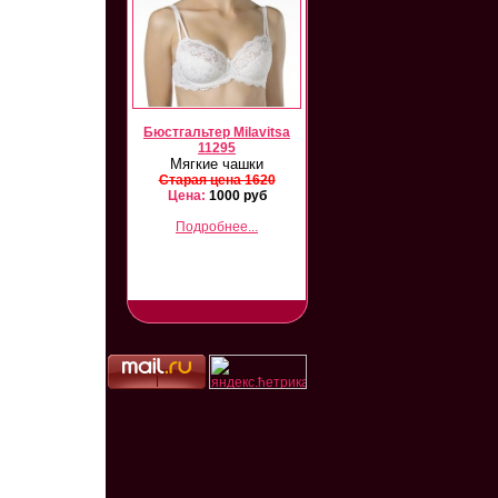
vitsa 12102/26105
Бюстгальтер Milavitsa
Milavitsa 12331/26331
Комплект
11295
Комплект
Мягкие чашки
арая цена 3000
Старая цена 3000
ена:
1500 руб
Старая цена 1620
Цена:
1800 руб
Цена:
1000 руб
Подробнее...
Подробнее...
Подробнее...