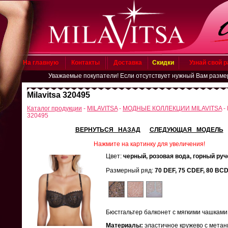
На главную
Контакты
Доставка
Скидки
Узнай свой 
Уважаемые покупатели! Если отсутствует нужный Вам размер, цвет
Milavitsa 320495
Каталог продукции
-
MILAVITSA
-
МОДНЫЕ КОЛЛЕКЦИИ MILAVITSA
- 
320495
ВЕРНУТЬСЯ НАЗАД
СЛЕДУЮЩАЯ МОДЕЛЬ
Нажмите на картинку для увеличения!
Цвет:
черный, розовая вода, горный руч
Размерный ряд:
70 DEF, 75 CDEF, 80 BC
Бюстгальтер балконет с мягкими чашками
Материалы:
эластичное кружево с метан