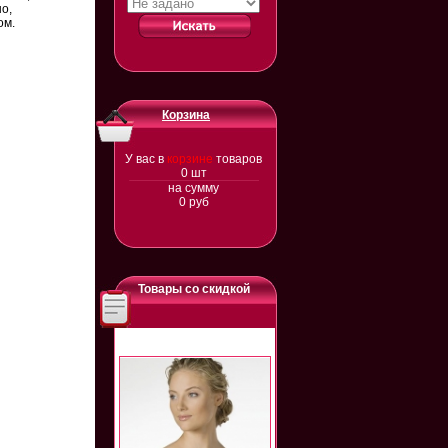
о,
ом.
Корзина
У вас в
корзине
товаров
0
шт
на сумму
0
руб
Товары со скидкой