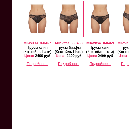
Milavitsa 821/26819
Milavitsa 12233/26232
Mila
Комплект
Комплект
Старая цена 3500
Старая цена 3000
Ст
Milavitsa 360467
Milavitsa 360468
Milavitsa 360469
Milavi
Цена:
2000 руб
Цена:
1600 руб
Ц
Трусы слип
Трусы брифы
Трусы слип
Трус
(Коктейль-Пати)
(Коктейль-Пати)
(Коктейль-Пати)
(Кокте
Подробнее...
Подробнее...
Цена:
2499 руб
Цена:
2499 руб
Цена:
2499 руб
Цена:
Подробнее...
Подробнее...
Подробнее...
Подр